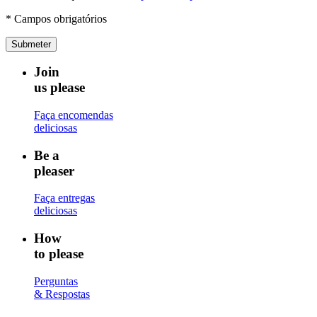
* Campos obrigatórios
Submeter
Join
us please
Faça encomendas
deliciosas
Be a
pleaser
Faça entregas
deliciosas
How
to please
Perguntas
& Respostas