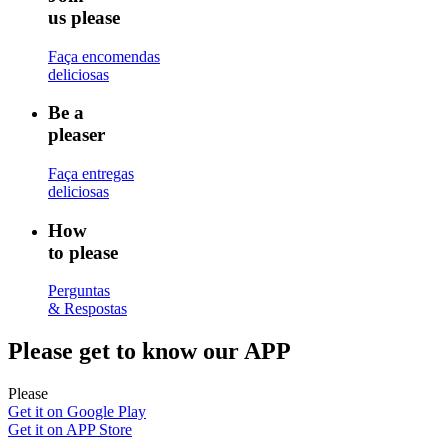
us please
Faça encomendas
deliciosas
Be a
pleaser
Faça entregas
deliciosas
How
to please
Perguntas
& Respostas
Please
get to know our APP
Please
Get it on Google Play
Get it on APP Store